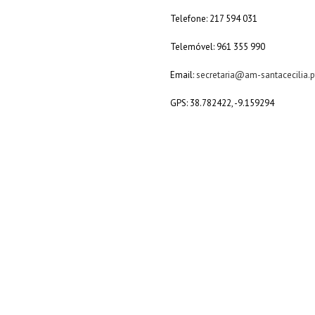
Telefone: 217 594 031
Telemóvel: 961 355 990
Email:
secretaria@am-santacecilia.p
GPS: 38.782422, -9.159294