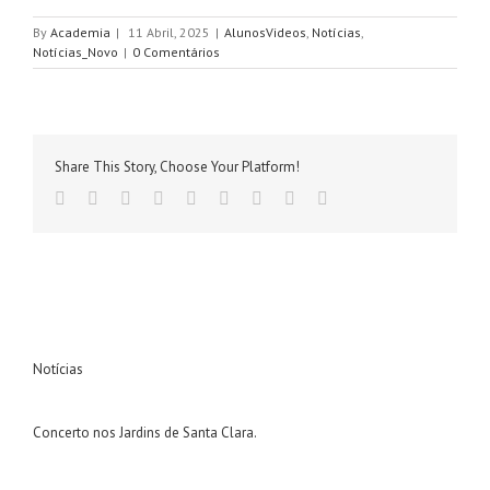
By
Academia
|
11 Abril, 2025
|
AlunosVideos
,
Notícias
,
Notícias_Novo
|
0 Comentários
Share This Story, Choose Your Platform!
Facebook
Twitter
Linkedin
Reddit
Tumblr
Google+
Pinterest
Vk
Email
Notícias
Concerto nos Jardins de Santa Clara.