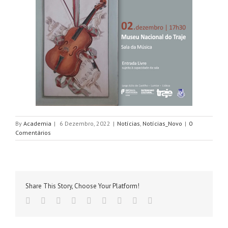
By
Academia
|
6 Dezembro, 2022
|
Notícias
,
Notícias_Novo
|
0
Comentários
Share This Story, Choose Your Platform!
Facebook
Twitter
Linkedin
Reddit
Tumblr
Google+
Pinterest
Vk
Email