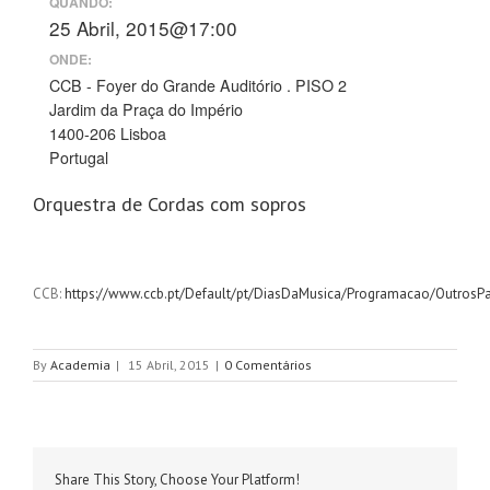
QUANDO:
25 Abril, 2015@17:00
ONDE:
CCB - Foyer do Grande Auditório . PISO 2
Jardim da Praça do Império
1400-206 Lisboa
Portugal
Orquestra de Cordas com sopros
CCB:
https://www.ccb.pt/Default/pt/DiasDaMusica/Programacao/OutrosP
By
Academia
|
15 Abril, 2015
|
0 Comentários
Share This Story, Choose Your Platform!